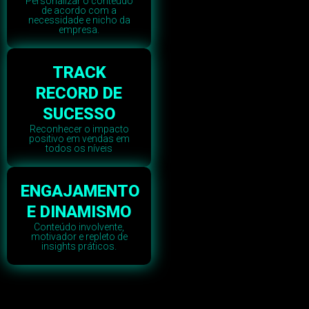
Personalizar o conteúdo
de acordo com a
necessidade e nicho da
empresa.
TRACK
RECORD DE
SUCESSO
Reconhecer o impacto
positivo em vendas em
todos os níveis
ENGAJAMENTO
E DINAMISMO
Conteúdo involvente,
motivador e repleto de
insights práticos.