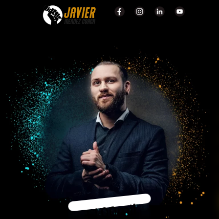
mil
100
+