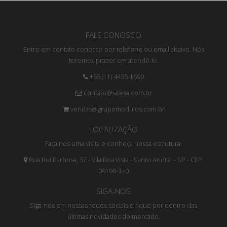
FALE CONOSCO
Entre em contato conosco por telefone ou email abaixo. Nós
teremos prazer em atendê-lo.
+55 (11) 4435-1690
contato@sitesa.com.br
vendas@grupomodulos.com.br
LOCALIZAÇÃO
Faça nos uma visita e conheça nossa estrutura.
Rua Rui Barbosa, 57 - Vila Boa Vista - Santo André – SP - CEP:
09190-370
SIGA-NOS
Siga-nos em nossas redes sociais e fique por dentro das
últimas novidades do mercado.