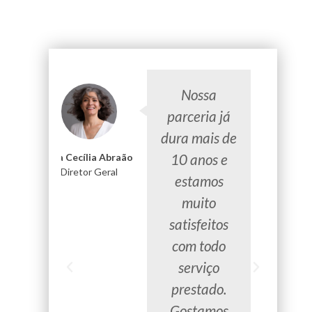
Nossa
parceria já
dura mais de
10 anos e
Ana Cecília Abraão
Jonathan Pol
Diretor Geral
Atacado Serra 
estamos
muito
satisfeitos
com todo
serviço
prestado.
Gostamos