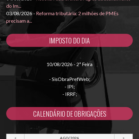
do Im...
03/08/2026 -
Reforma tributária: 2 milhões de PMEs
precisam a...
IMPOSTO DO DIA
10/08/2026 - 2ª Feira
- SisObraPrefWeb;
- IPI;
- IRRF;
CALENDÁRIO DE OBRIGAÇÕES
<
AGO/2026
>